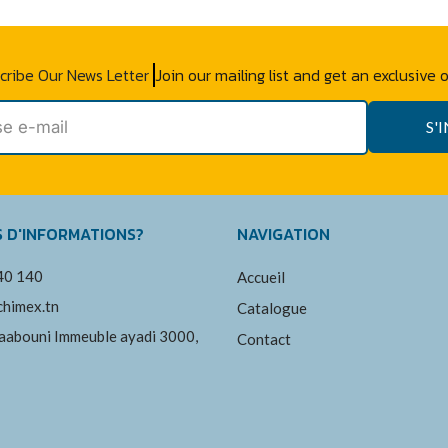
cribe Our News Letter
Join our mailing list and get an exclusive 
S'
S D'INFORMATIONS?
NAVIGATION
40 140
Accueil
himex.tn
Catalogue
aabouni Immeuble ayadi 3000,
Contact