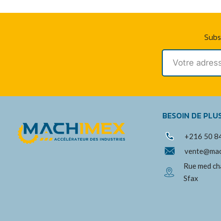
Subs
BESOIN DE PLU
+216 50 8
vente@mac
Rue med ch
Sfax