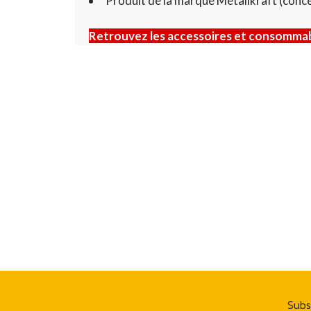
Produit de la marque Metallkraft (conce
Retrouvez les accessoires et consommabl
Subs